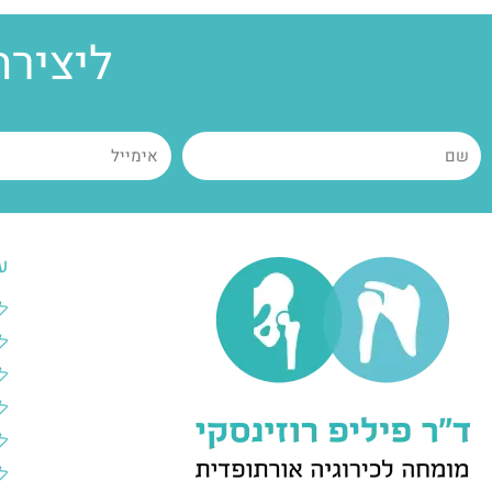
ליצירת
ע