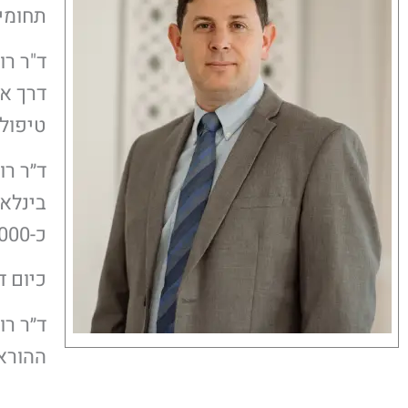
תחומי 
ד"ר רו
טיפולי
בינלאו
כ-1000 ציטוטים בעיתונות האורתופדית.
כיום ד
ד״ר ר
ההוראה