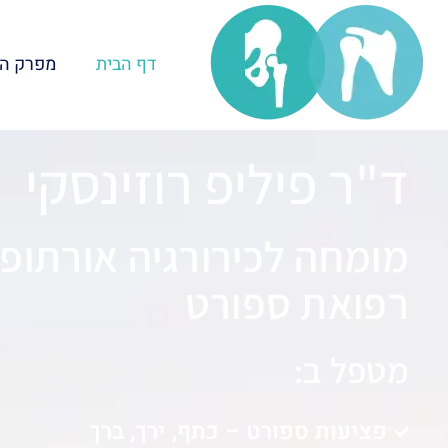
ילוג
תוכן
דף הבית
מפרק ה
ד"ר פיליפ רוזינסקי
מומחה לכירורגיה אורתופ
רפואת ספורט
מטפל ב:
פציעות ספורט – כתף, ירך, ברך