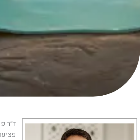
ד״ר פי
פציעו