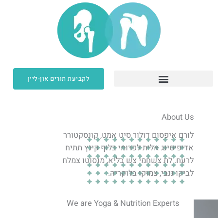
ילוג
תוכן
לקביעת תורים און-ליין
About Us
לורם איפסום דולור סיט אמט, קונסקטורר
אדיפיסינג אלית לפרומי בלוף קינץ תתיח
לרעח. לת צשחמי צש בליא, מנסוטו צמלח
לביקו ננבי, צמוקו בלוקריה.
We are Yoga & Nutrition Experts